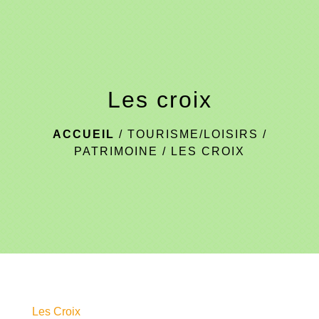
menu
Les croix
ACCUEIL
/
TOURISME/LOISIRS
/
PATRIMOINE
/
LES CROIX
Les Croix