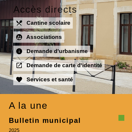
Accès directs
local_dining
Cantine scolaire
supervised_user_circle
Associations
info
Demande d'urbanisme
open_in_new
Demande de carte d'identité
favorite
Services et santé
A la une
Bulletin municipal
2025