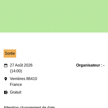
Sortie
date_range
27 Août 2026
Organisateur : -
(14:00)
room
Verrières 86410
France
account_balance_wallet
Gratuit
Attention changement de date