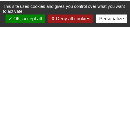
This site uses cookies and gives you control over what you want
to activate
OK, accept all
Deny all cookies
Personalize
Contacts
Commune de Verrières
14 place de la Mairie
86410 Verrières - FRANCE
+33 5 49 42 71 77
Nous contacter
Mentions légales
-
Politique de confidentialité
-
Accessibilité
-
Plan du site
-
Gestion des cookies
Site créé en partenariat avec Réseau des Communes