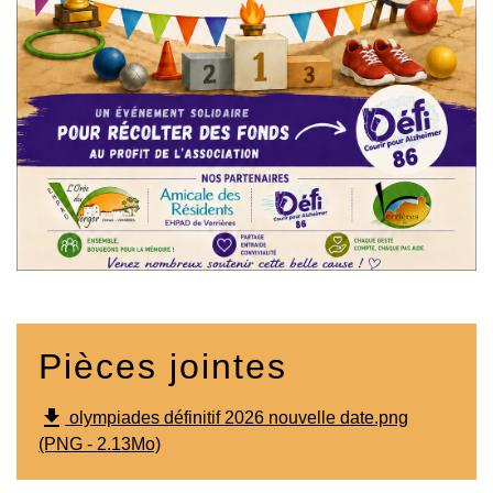
Pièces jointes
file_download
olympiades définitif 2026 nouvelle date.png
(PNG - 2.13Mo)