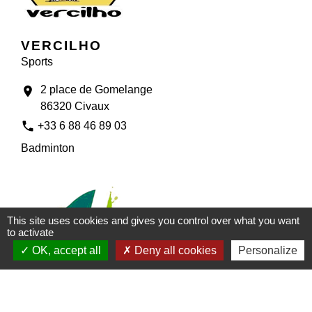
VERCILHO
Sports
2 place de Gomelange
location_on
86320 Civaux
phone
+33 6 88 46 89 03
Badminton
This site uses cookies and gives you control over what you want
to activate
OK, accept all
Deny all cookies
Personalize
VERCIVAL
Sports