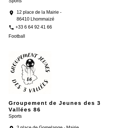
Sports
12 place de la Mairie -
location_on
86410 Lhommaizé
phone
+33 6 64 92 41 66
Football
Groupement de Jeunes des 3
Vallées 86
Sports
2 place de Gomelange - Mairie