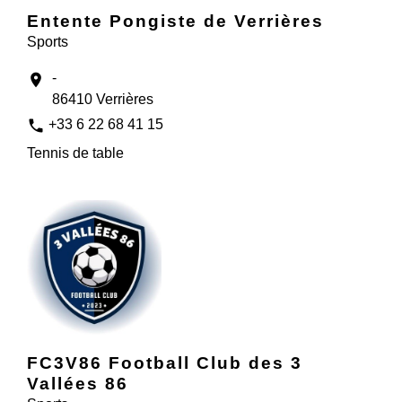
Entente Pongiste de Verrières
Sports
-
location_on
86410 Verrières
phone
+33 6 22 68 41 15
Tennis de table
FC3V86 Football Club des 3
Vallées 86