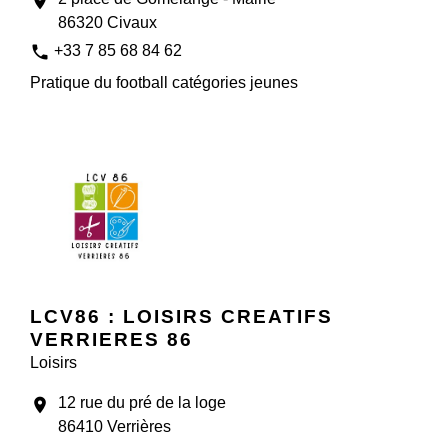
location_on
86320 Civaux
phone
+33 7 85 68 84 62
Pratique du football catégories jeunes
LCV86 : LOISIRS CREATIFS
VERRIERES 86
Loisirs
12 rue du pré de la loge
location_on
86410 Verrières