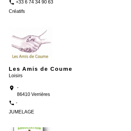
phone
+33 6 74 34 90 63
Créatifs
Les Amis de Coume
Loisirs
-
location_on
86410 Verrières
phone
-
JUMELAGE